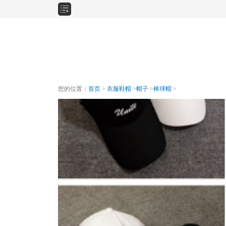
您的位置：
首页
>
衣服鞋帽
>
帽子
>
棒球帽
>